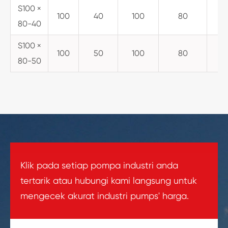
S100 ×
100
40
100
80
80-40
S100 ×
100
50
100
80
80-50
Klik pada setiap pompa industri anda
tertarik atau hubungi kami langsung untuk
mengecek akurat industri pumps' harga.