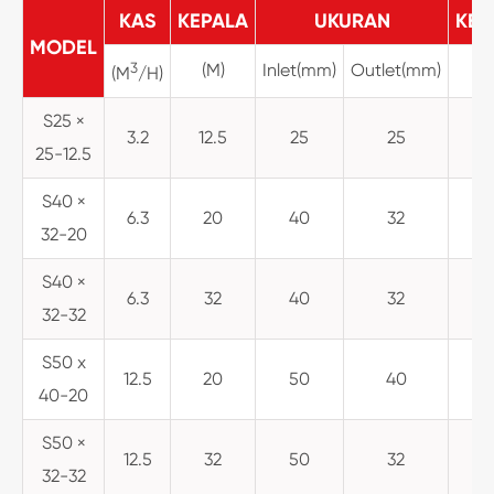
KAS
KEPALA
UKURAN
KEC
MODEL
3
(M)
Inlet(mm)
Outlet(mm)
(
(M
/H)
S25 ×
3.2
12.5
25
25
25-12.5
S40 ×
6.3
20
40
32
32-20
S40 ×
6.3
32
40
32
32-32
S50 x
12.5
20
50
40
40-20
S50 ×
12.5
32
50
32
32-32