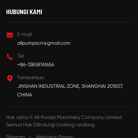
HUBUNGI KAMI

E-mail:
allpumpscn@gmail.com

Tel:
+86-13858761656

Tambahkan:
JINSHAN INDUSTRIAL ZONE, SHANGHAI 201507,
CHINA
Hak cipta ©
All Pumps Machinery Company Limited.
Semua Hak Dilindungi Undang-undang.
Sitemap
Kebijakan Privasi